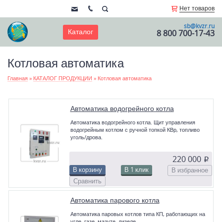
Нет товаров
sb@kvzr.ru
Каталог
8 800 700-17-43
Котловая автоматика
Главная
»
КАТАЛОГ ПРОДУКЦИИ
»
Котловая автоматика
Автоматика водогрейного котла
Автоматика водогрейного котла. Щит управления
водогрейным котлом с ручной топкой КВр, топливо
уголь/дрова.
220 000
p
В корзину
В 1 клик
В избранное
Сравнить
Автоматика парового котла
Автоматика паровых котлов типа КП, работающих на
угле, газе, мазуте, дизеле