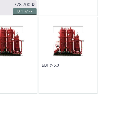
778 700
p
В 1 клик
ое
Сравнить
В избранное
Сравнить
ительная установка
Водоподготовительная установка
дназначена для
ВПУ-5,0. Предназначена для
 умягчения воды в
осветления и умягчения воды в
 и производственных
отопительных и производственных
остоит из одного
котельных. Состоит из одного
 катионитного
двухходового катионитного
го фильтра, бака-
противоточного фильтра, бака-
теля и насоса.
солерастворителя и насоса.
БВПУ-5,0
ое
Сравнить
В избранное
Сравнить
подготовительная
Блочная водоподготовительная
ПУ 1,0 представляют
установка БВПУ 5,0 представляют
онованный и обвязанный
собой скомпонованный и обвязанный
ми набор узлов
трубопроводами набор узлов
х на общей раме и
установленных на общей раме и
ы для осветления и
предназначены для осветления и