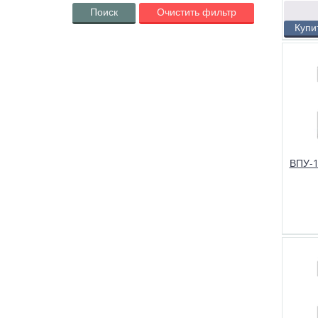
Поиск
Очистить фильтр
Купи
В изб
Водопод
ВПУ-1,0.
осветлен
отопите
котельны
(осветли
бака-сол
ВПУ-
В изб
Водопод
ВПУ-10.
осветлен
котельны
паралле
солераст