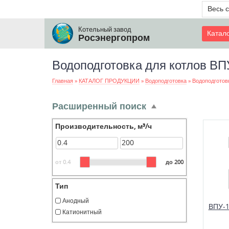
Весь 
Котельный завод
Катал
Росэнергопром
Водоподготовка для котлов ВП
Главная
»
КАТАЛОГ ПРОДУКЦИИ
»
Водоподготовка
»
Водоподготов
Расширенный поиск
Производительность, м³/ч
от 0.4
до 200
Тип
Анодный
ВПУ-
Катионитный