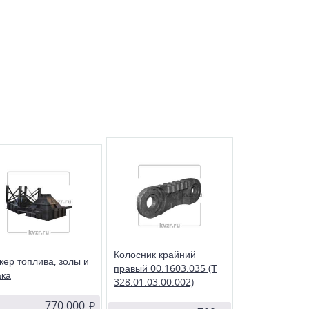
ибо для
умягчения, либо для
того умягчения воды в
двухступенчатого умягчения воды в
котельной.
збранное
Сравнить
бранное
Сравнить
В избранное
Сравнить
ник крайний правый
нчатые теплообменники
В котельных с механизированной
03.035 ( Т 328.01.03.00.002 )
подачей топлива в топку котла,
авливается в колосниковое
применяются бункеры угля.
но механической топки
Котельный завод "РЭП"
 с ленточной решеткой
производит бункеры угля
го хода, работающей с
различных исполнений. Объем
ми КЕ, КВм, ДКВр, КВТС.
производимых бункеров угля от 1
до 7 м³.
Колосник крайний
кер топлива, золы и
правый 00.1603.035 (Т
ка
328.01.03.00.002)
770 000
p