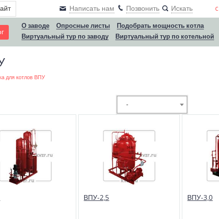
сайт
Написать нам
Позвонить
Искать
c
О заводе
Опросные листы
Подобрать мощность котла
ог
Виртуальный тур по заводу
Виртуальный тур по котельной
У
ка для котлов ВПУ
-
1
ВПУ-2,5
ВПУ-3,0