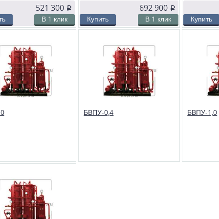
521 300
692 900
p
p
ть
В 1 клик
Купить
В 1 клик
Купить
ранное
Сравнить
В избранное
Сравнить
В избранн
готовительная установка
Водоподготовительная установка
Водоподготов
 Предназначена для
ВПУ-2,5. Предназначена для
ВПУ-3,0. Пре
ия и умягчения воды в
осветления и умягчения воды в
осветления и
льных и производственных
отопительных и производственных
отопительных
х. Состоит из 2-х фильтров
котельных. Состоит из 2-х фильтров
котельных. С
тельного и катионитного),
(осветлительного и катионитного),
двухходового
ерастворителя и насоса.
бака-солерастворителя и насоса.
противоточно
солераствори
10
БВПУ-0,4
БВПУ-1,0
ранное
Сравнить
В избранное
Сравнить
В избранн
готовительная установка
Блочная водоподготовительная
Блочная водо
 Предназначена для
установка БВПУ 0,4 представляют
установка БВ
ия и умягчения воды в
собой скомпонованный и обвязанный
собой скомп
х. Состоит из 2-х
трубопроводами набор узлов
трубопровода
льноточных фильтров,
установленных на общей раме и
установленны
ворителя, бака отбора проб,
предназначены для осветления и
предназначен