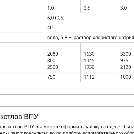
1,0
2,5
3,0
6,0 (0,6)
40
вода, 5-8 % раствор хлористого натри
2080
1630
3300
800
1045
975
2500
1930
2120
750
1112
1000
 котлов ВПУ
для котлов ВПУ вы можете оформить заявку в отделе сбыта 
еры дадут консультацию по подбору вспомогательного об