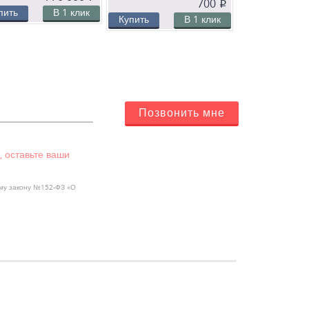
700
p
пить
В 1 клик
Купить
В 1 клик
Позвонить мне
, оставьте ваши
ому закону №152-ФЗ «О