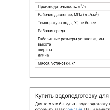
3
Производительность, м
/ч
2
Рабочее давление, МПа (кгс/см
)
Температура воды,°C, не более
Рабочая среда
Габаритные размеры установки, мм
высота
ширина
длина
Масса, установки, кг
Купить водоподготовку для
Для того что бы купить водоподготовку 
оформить заявку
он-лайн
. Наши менедж