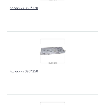
Колосник 380*220
В избранное
Сравнить
Колосники чугунные 380*220 применяются в слоевых топках
твердотопливных водогрейных и паровых котлов. Чтобы поддерживать в
топке устойчивый слой горящего топлива, дров, угля или брикетов, из
колосников собираются колосниковые решетки.
Колосник 390*250
В избранное
Сравнить
Колосники чугунные 390*250 применяются в слоевых топках