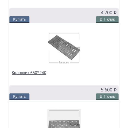
4 700
p
Купить
В 1 клик
В избранное
Сравнить
Колосники чугунные 650*200 применяются в слоевых топках
твердотопливных водогрейных и паровых котлов. Чтобы поддерживать в
топке устойчивый слой горящего топлива, дров, угля или брикетов, из
колосников собираются колосниковые решетки.
Колосник 650*240
5 600
p
Купить
В 1 клик
В избранное
Сравнить
Колосники чугунные 650*240 применяются в слоевых топках
твердотопливных водогрейных и паровых котлов. Чтобы поддерживать в
топке устойчивый слой горящего топлива, дров, угля или брикетов, из
колосников собираются колосниковые решетки.