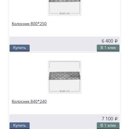
Колосник 800*250
6 400
p
Купить
В 1 клик
В избранное
Сравнить
Колосники чугунные 800*250 применяются в слоевых топках
твердотопливных водогрейных и паровых котлов. Чтобы поддерживать в
топке устойчивый слой горящего топлива, дров, угля или брикетов, из
колосников собираются колосниковые решетки.
Колосник 840*240
7 100
p
Купить
В 1 клик