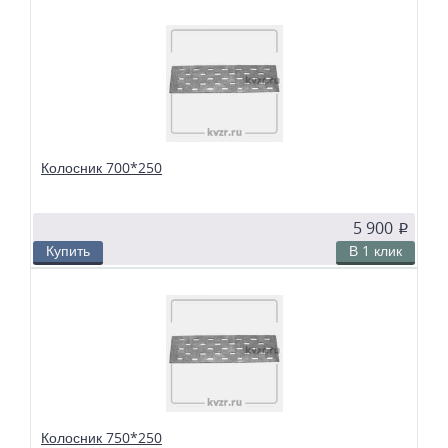
В избранное
Сравнить
Колосник 700*250
5 900
p
Купить
В 1 клик
В избранное
Сравнить
Колосники чугунные 700*250 применяются в слоевых топках
твердотопливных водогрейных и паровых котлов. Чтобы поддерживать в
топке устойчивый слой горящего топлива, дров, угля или брикетов, из
колосников собираются колосниковые решетки.
Колосник 750*250