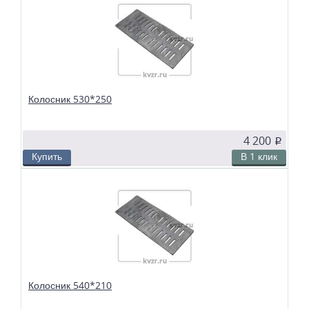
Колосники чугунные 530*250 ТМ-2-1-35 применяются в слоевых топках
твердотопливных водогрейных и паровых котлов. Чтобы поддерживать в
топке устойчивый слой горящего топлива, дров, угля или брикетов, из
колосников собираются колосниковые решетки.
Колосник 530*250
4 200
p
Купить
В 1 клик
В избранное
Сравнить
Колосники чугунные 530*250 применяются в слоевых топках
твердотопливных водогрейных и паровых котлов. Чтобы поддерживать в
топке устойчивый слой горящего топлива, дров, угля или брикетов, из
колосников собираются колосниковые решетки.
Колосник 540*210