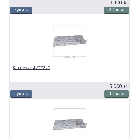
3 400
p
Купить
В 1 клик
В избранное
Сравнить
Колосники чугунные 400*220 применяются в топках ТШПМ. Колосники
сбрасыватели устанавливаются на вал и собираются в дожигательную
решетку, по мере необходимости производится сброс топлива в канал
золоудаления.
Колосник 420*220
5 000
p
Купить
В 1 клик
В избранное
Сравнить
Колосники чугунные 420*220 применяются в слоевых топках
твердотопливных водогрейных и паровых котлов. Чтобы поддерживать в
топке устойчивый слой горящего топлива, дров, угля или брикетов, из
колосников собираются колосниковые решетки.