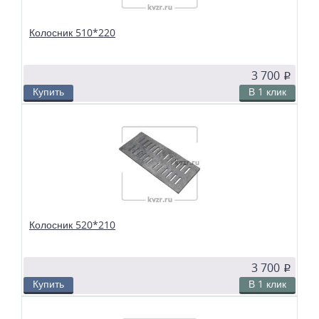
Колосник 510*220
3 700
p
Купить
В 1 клик
В избранное
Сравнить
Колосники чугунные 510*220 применяются в слоевых топках
твердотопливных водогрейных и паровых котлов. Чтобы поддерживать в
топке устойчивый слой горящего топлива, дров, угля или брикетов, из
колосников собираются колосниковые решетки.
Колосник 520*210
3 700
p
Купить
В 1 клик
В избранное
Сравнить