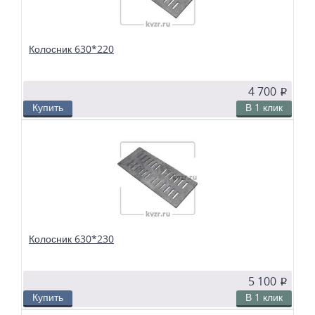
Колосник 630*220
4 700
p
Купить
В 1 клик
В избранное
Сравнить
Колосники чугунные 630*220 применяются в слоевых топках
твердотопливных водогрейных и паровых котлов. Чтобы поддерживать в
топке устойчивый слой горящего топлива, дров, угля или брикетов, из
колосников собираются колосниковые решетки.
Колосник 630*230
5 100
p
Купить
В 1 клик