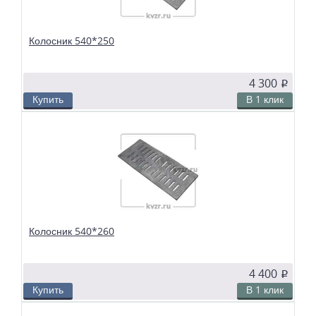
Колосник 540*250
4 300
p
Купить
В 1 клик
В избранное
Сравнить
Колосники чугунные 540х250 применяются в слоевых топках
твердотопливных водогрейных и паровых котлов. Чтобы поддерживать в
топке устойчивый слой горящего топлива, дров, угля или брикетов, из
колосников собираются колосниковые решетки.
Колосник 540*260
4 400
p
Купить
В 1 клик
В избранное
Сравнить