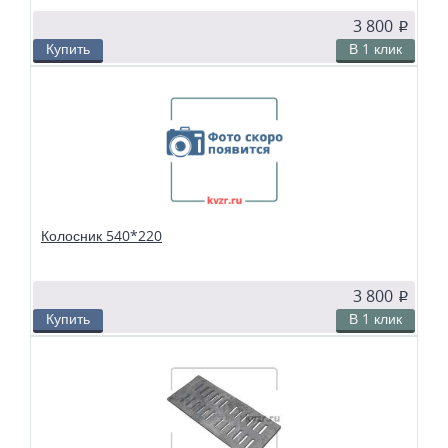
3 800
p
Купить
В 1 клик
В избранное
Сравнить
Колосники чугунные 540*210 применяются в слоевых топках
твердотопливных водогрейных и паровых котлов. Чтобы поддерживать в
топке устойчивый слой горящего топлива, дров, угля или брикетов, из
колосников собираются колосниковые решетки.
Колосник 540*220
3 800
p
Купить
В 1 клик
В избранное
Сравнить