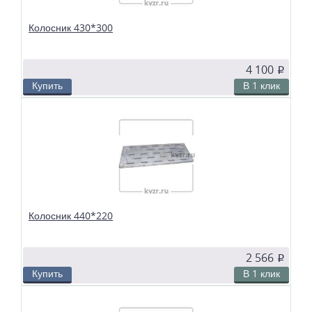
Колосник 430*300
4 100
p
Купить
В 1 клик
В избранное
Сравнить
Колосники чугунные 430*300 применяются в слоевых топках
твердотопливных водогрейных и паровых котлов. Чтобы поддерживать в
топке устойчивый слой горящего топлива, дров, угля или брикетов, из
колосников собираются колосниковые решетки.
Колосник 440*220
2 566
p
Купить
В 1 клик
В избранное
Сравнить