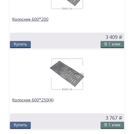
Колосник 600*200
3 409
p
Купить
В 1 клик
В избранное
Сравнить
Колосники чугунные 600*200 применяются в слоевых топках
твердотопливных водогрейных и паровых котлов. Чтобы поддерживать в
топке устойчивый слой горящего топлива, дров, угля или брикетов, из
колосников собираются колосниковые решетки.
Колосник 600*250(А)
3 767
p
Купить
В 1 клик