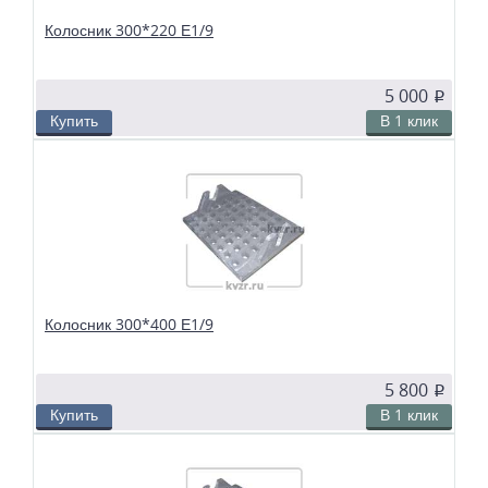
Колосник 300*220 Е1/9
5 000
p
Купить
В 1 клик
В избранное
Сравнить
Колосники чугунные 300*220 Е1/9 применяются в слоевых топках
твердотопливных водогрейных и паровых котлов. Чтобы поддерживать в
топке устойчивый слой горящего топлива, дров, угля или брикетов, из
колосников собираются колосниковые решетки.
Колосник 300*400 Е1/9
5 800
p
Купить
В 1 клик
В избранное
Сравнить
Колосники чугунные 300*400 Е1/9 применяются в слоевых топках