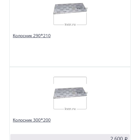
Колосник 290*210
В избранное
Сравнить
Колосники чугунные 290*210 применяются в слоевых топках
твердотопливных водогрейных и паровых котлов. Чтобы поддерживать в
топке устойчивый слой горящего топлива, дров, угля или брикетов, из
колосников собираются колосниковые решетки.
Колосник 300*200
2 600
p