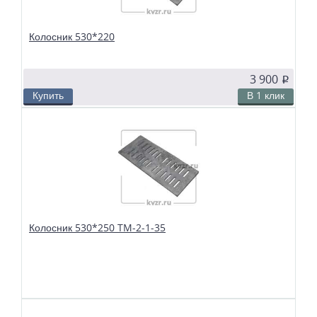
Колосник 530*220
3 900
p
Купить
В 1 клик
В избранное
Сравнить
Колосники чугунные 530*220 применяются в слоевых топках
твердотопливных водогрейных и паровых котлов. Чтобы поддерживать в
топке устойчивый слой горящего топлива, дров, угля или брикетов, из
колосников собираются колосниковые решетки.
Колосник 530*250 TM-2-1-35
В избранное
Сравнить