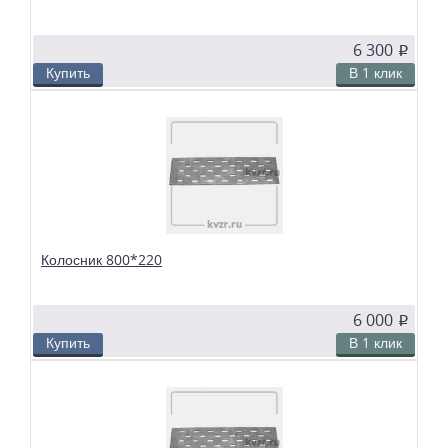
6 300
p
Купить
В 1 клик
В избранное
Сравнить
Колосники чугунные 750*250 применяются в слоевых топках
твердотопливных водогрейных и паровых котлов. Чтобы поддерживать в
топке устойчивый слой горящего топлива, дров, угля или брикетов, из
колосников собираются колосниковые решетки.
Колосник 800*220
6 000
p
Купить
В 1 клик
В избранное
Сравнить
Колосники чугунные 800*220 применяются в слоевых топках
твердотопливных водогрейных и паровых котлов. Чтобы поддерживать в
топке устойчивый слой горящего топлива, дров, угля или брикетов, из
колосников собираются колосниковые решетки.