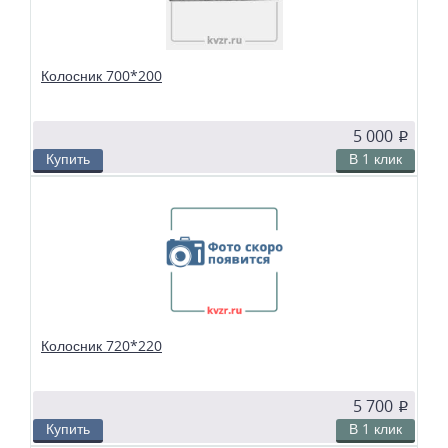
Колосник 700*200
5 000
p
Купить
В 1 клик
В избранное
Сравнить
Колосники чугунные 700*200 применяются в слоевых топках
твердотопливных водогрейных и паровых котлов. Чтобы поддерживать в
топке устойчивый слой горящего топлива, дров, угля или брикетов, из
колосников собираются колосниковые решетки.
Колосник 720*220
5 700
p
Купить
В 1 клик